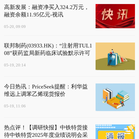
高新发展：融资净买入324.2万元，
融资余额11.95亿元-视讯
05-20, 09:09
联邦制药(03933.HK)：“注射用TUL1
08”获药监局新药临床试验默示许可
05-19, 20:14
今日热讯：PriceSeek提醒：利华益
维远上调苯乙烯现货报价
05-19, 11:06
热点评！【调研快报】中铁特货接
待中铁特货2025年度业绩说明会采