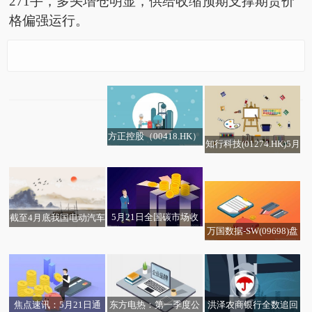
271手，多头增仓明显，供给收缩预期支撑期货价
格偏强运行。
PriceSeek提醒：明达玻
璃成都二线停产影响分
析
方正控股（00418.HK）
知行科技(01274.HK)5月
累计回购股份4476.80万
今日视点:云南昭昭科技
21日耗资23.83万港元回
股拟注销
有限公司成立 注册资本
购5.91万股
100万人民币
5月21日全国碳市场收
截至4月底我国电动汽车
万国数据-SW(09698)盘
盘价80.43元／吨 较前
充电基础设施（枪）总
中下跌13.45 机构指首
一日下跌1.55% 速递
数达2195.5万个
季实际搬入面积较少、
交付量逊预期
焦点速讯：5月21日通
洪泽农商银行全数追回
东方电热：第一季度公