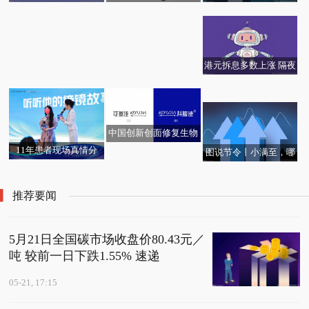
信线缆及配套板块跌幅
客户误操作被扣资金
司光通信材料业务在美
达5%
国等市场的出货量都在
增长
港元拆息多数上涨 隔夜
全球外骨骼品类定义
拆息升至2.29095厘-快
者：极壳科技发布全新
播
Hypershell X 系列
中国创新创面修复生物
材料“灵芝壳聚糖”品牌
11年患者现场真情分
图说节令丨小满至，哪
升级：可复佳正式更名
享：把眼睛交给南宁爱
些初夏鲜味正当时？|今
为“科复佳”
尔，我放心了11年
日精选
推荐要闻
5月21日全国碳市场收盘价80.43元／
吨 较前一日下跌1.55% 速递
05-21, 17:15