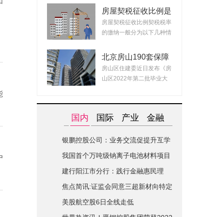
和
房屋契税征收比例是
什么？ 2022房产契
房屋契税征收比例契税税率
税最新政策
的缴纳一般分为以下几种情
况：1、面积小...
北京房山190套保障
租赁房面向毕业生配
房山区住建委近日发布《房
租 房源均为精装交
山区2022年第二批毕业大
付可拎包入住
学生对接保障性...
能
国内
国际
产业
金融
银鹏控股公司：业务交流促提升互学
互鉴共进步|世界简讯
我国首个万吨级钠离子电池材料项目
户
在山西综改区开建
建行阳江市分行：践行金融惠民理
念-全球关注
焦点简讯:证监会同意三超新材向特定
对象发行股票的注册申请
美股航空股6日全线走低