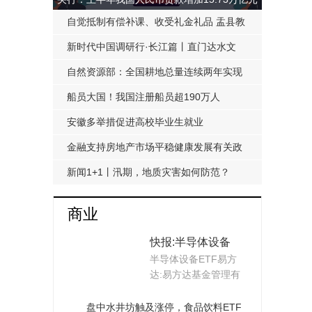
自觉抵制有偿补课、收受礼金礼品 盂县教
科局发布《工作提醒函》
新时代中国调研行·长江篇丨直门达水文
站：从靠人力蹲点到监测自动化
自然资源部：全国耕地总量连续两年实现
净增加
船员大国！我国注册船员超190万人
安徽多举措促进高校毕业生就业
金融支持房地产市场平稳健康发展有关政
策延期至明年底
新闻1+1丨汛期，地质灾害如何防范？
商业
快报:半导体设备
半导体设备ETF易方
ETF易方达: 易方达
达:易方达基金管理有
基金管理有限公司
限公司关于易方达中
关于易方达中证半
证...
盘中水井坊触及涨停，食品饮料ETF