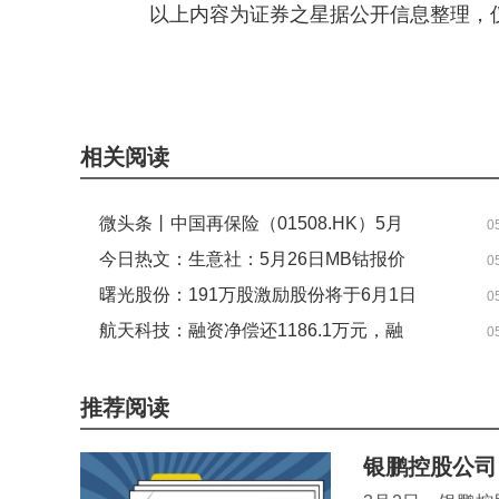
以上内容为证券之星据公开信息整理，
关键词：
财经频道
财经资讯
相关阅读
微头条丨中国再保险（01508.HK）5月
0
27日收盘跌2.42%，主力资金净流出
今日热文：生意社：5月26日MB钴报价
0
271.02万港元
曙光股份：191万股激励股份将于6月1日
0
上市流通，涉79名激励对象
航天科技：融资净偿还1186.1万元，融
0
资余额8.78亿元
推荐阅读
银鹏控股公司