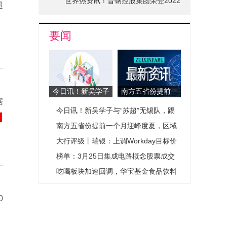
世界热资讯！晋钢控股集团荣登2022
超
山西省品牌十强榜单
要闻
今日讯！新吴学子
南方五省份提前一
据
与“苏超”无锡队，
个月迎峰度夏，区
今日讯！新吴学子与“苏超”无锡队，踢
踢了一场！
域用电负荷出现新
形态
了一场！
南方五省份提前一个月迎峰度夏，区域
用电负荷出现新形态
大行评级丨瑞银：上调Workday目标价
至140美元，维持“中性”评级_每日热议
榜单：3月25日集成电路概念股票成交
量排名-每日热点
吃喝板块加速回调，华宝基金食品饮料
ETF（515710）跌0.78%！机构喊话：
0
龙头公司低基数下或迎触底回升