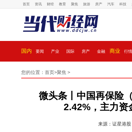
首页
资讯
财经
教育
聚焦
旅游
房产
汽车
科技
国内
商业
要闻
产业
国际
房产
金融
行
您的位置：
首页
>
聚焦
>
微头条丨中国再保险（01
2.42%，主力资
来源：证星港股