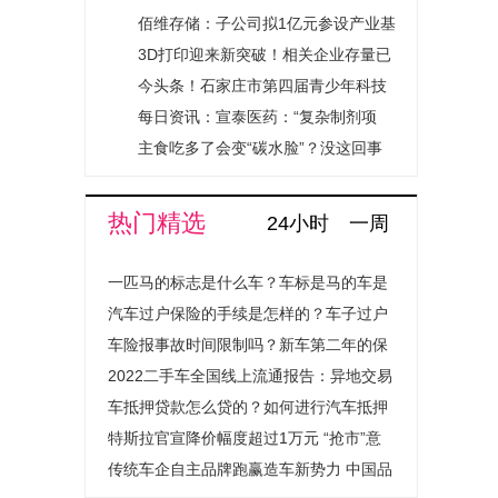
导体材料设备主题
天弘（159736）盘中成交额近6000
佰维存储：子公司拟1亿元参设产业基
交易型开放式指数
万元居同标的第一，估值位于近一年
金 围绕存储+先进封装领域布局
3D打印迎来新突破！相关企业存量已
证券投资基金流动
最低点
超20万家，去年注册创新高
今头条！石家庄市第四届青少年科技
性服务商的公告
节在北郡小学举办
每日资讯：宣泰医药：“复杂制剂项
目”可用时间延期至2026年12月
主食吃多了会变“碳水脸”？没这回事
焦点消息
热门精选
24小时
一周
一匹马的标志是什么车？车标是马的车是
什么汽车？
汽车过户保险的手续是怎样的？车子过户
保险费用会上涨吗？
车险报事故时间限制吗？新车第二年的保
险怎么买？
2022二手车全国线上流通报告：异地交易
量提升超1.4倍成绝对主流
车抵押贷款怎么贷的？如何进行汽车抵押
贷款程序是怎样的？
特斯拉官宣降价幅度超过1万元 “抢市”意
图明显
传统车企自主品牌跑赢造车新势力 中国品