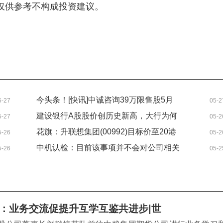
仅供参考不构成投资建议。
今头条！[快讯]中诚咨询39万限售股5月
5-27
05-2
29日解禁
建设银行A股股价创历史新高，大行为何
5-27
05-2
轮番“起舞”-最新
花旗：升联想集团(00992)目标价至20港
5-26
05-2
元 重申“买入”评级
中机认检：目前该事项并不会对公司相关
5-26
05-2
业务产生实质影响
：业务交流促提升互学互鉴共进步|世