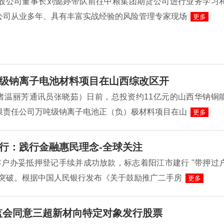
控股公司董事长刘懿婷带队前往中粮集团期货公司进行业务学习
公司从业多年、具有丰富实战经验的风险管理专家现场
更多
级钠离子电池材料项目在山西综改区开
者温丽芳通讯员张晓茹）日前，总投资约11亿元的山西华钠铜
限责任公司万吨级钠离子电池正（负）极材料项目在山
更多
行：践行金融惠民理念-全球关注
客户办妥抵押登记手续并成功放款，标志着阳江市建行 "带押过
性突破。根据中国人民银行发布《关于鼓励推广二手房
更多
监会同意三超新材向特定对象发行股票