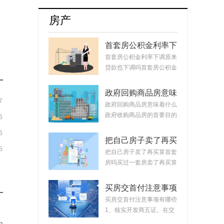
牌8月销量达17254辆占比升至55.5%
房产
首套房公积金利率下
调原来贷款也下调
首套房公积金利率下调原来
吗？公积金贷款会随
贷款也下调吗首套房公积金
着利率变化而变化
利率下调原来...
吗？
政府回购商品房意味
7
着什么？政府回购安
政府回购商品房意味着什么
置房价格如何定？
政府收购商品房的首要目的
6
是稳定市场。...
6
把自己房子卖了再买
5
算首套房吗？把房子
把自己房子卖了再买算首套
卖掉再买房子算二套
房吗买过一套房卖了再买算
吗？
首套房。简单...
买房交首付注意事项
有哪些？买房交完首
买房交首付注意事项有哪些
付款后接下来的流程
1、核实开发商五证。在交
首付时，需要先...