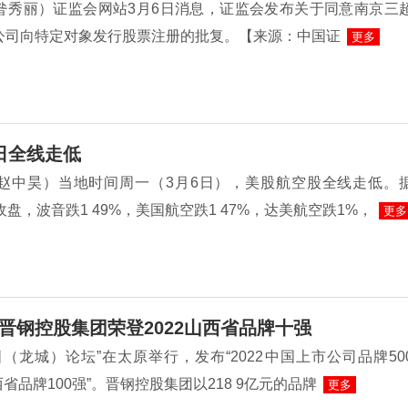
昝秀丽）证监会网站3月6日消息，证监会发布关于同意南京三
公司向特定对象发行股票注册的批复。【来源：中国证
更多
日全线走低
赵中昊）当地时间周一（3月6日），美股航空股全线走低。
收盘，波音跌1 49%，美国航空跌1 47%，达美航空跌1%，
更多
晋钢控股集团荣登2022山西省品牌十强
（龙城）论坛”在太原举行，发布“2022中国上市公司品牌50
山西省品牌100强”。晋钢控股集团以218 9亿元的品牌
更多