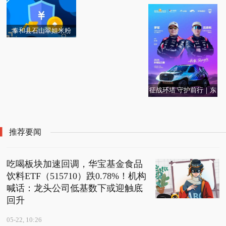
一季度营收约为57亿美
公司成立 注册资本100
喊话：龙头公司低基数
录-每日信息
亿美元重组计划持续推
元
万人民币_每日头条
下或迎触底回升
进 今日快讯
泰和县石山翠姐米粉
（个体工商户）成立 注
册资本2万人民币 播资
讯
征战环塔 守护前行｜东
神马电力：股东陈小琴
PriceSeek提醒：明达玻
方正控股（00418.HK）
箭科技以赛场实践 诠释
拟减持公司不超3%股份
璃成都二线停产影响分
累计回购股份4476.80万
汽车户外生活新主张
析
股拟注销
推荐要闻
吃喝板块加速回调，华宝基金食品
饮料ETF（515710）跌0.78%！机构
喊话：龙头公司低基数下或迎触底
回升
05-22, 10:26