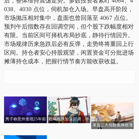
后，整体维持震荡走势。多数投资者紧盯 4064、4
038、4030 点位，伺机加仓入场。早盘高开阶段，
市场抛压相对集中，盘面也曾回落至 4067 点位。
预判午后指数存在回调空间，但个股下跌幅度相对
有限。当前区间可择机布局抄底，静待行情回升。
市场规律历来急跌后必有反弹，走势终将重回上行
区间。持仓者安心持股观望，闲置资金可分批进场
摊薄持仓成本，把握行情节奏方能收获收益。
和讯信息李永熙：早上
快讯:三亚市天涯区汐汐
天天资讯:5月21日24时
鹤峰县邬阳乡花予心间
抄底，静待花开！_新资
奶茶店（个体工商户）
起河南省调整成品油价
工艺品制造厂（个体工
讯
成立 注册资本1万人民
格
商户）成立 注册资本10
币
万人民币
吃喝板块加速回调，华
男子称意外发现25年前
美股三大指数集体收涨
宝基金食品饮料ETF（5
曾“被贷款”，律师：有
Information：OpenAI第
河北鸿诺塑料制品有限
存储概念股走强 百事通
15710）跌0.78%！机构
权要求删除不实信贷记
星巴克再裁300人，40